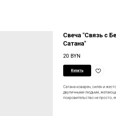
Свеча "Связь с Б
Сатана"
20
BYN
Купить
Сатана коварен, силён и жест
двуличными людьми, желающим
покровительство не просто, е