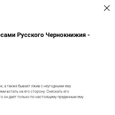
есами Русского Чернокнижия -
ок, а также бывает лжив с неугодными ему
и встать на его сторону. Снискать его
го он даёт только по настоящему преданным ему.