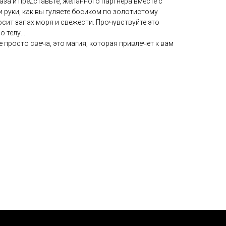
лаза и представьте, желанного партнера вместе с
 руки, как вы гуляете босиком по золотистому
осит запах моря и свежести. Прочувствуйте это
о телу…
не просто свеча, это магия, которая привлечет к вам