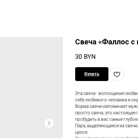
Свеча «Фаллос с 
30
BYN
Купить
Эта свеча - воплощение любви 
себе любимого человека и оку
Форма свечи напоминает мужск
просто свеча, это настоящее 
пробудить в вас самые глубок
Пара, выделяющаяся из свечи,
целое.