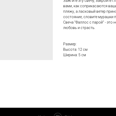
Зажгите эту свечу, закройте г
вами, как соприкасаются ваши
пляжу, а ласковый ветер прин
состояние, словите мурашки п
Свеча "Фаллос с парой" - это 
любовь и страсть.
Размер:
Высота: 12 см
Ширина: 5 см