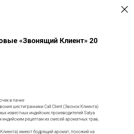
овые «Звонящий Клиент» 20
чек в пачке
ония шестигранники Call Client (Звонок Клиента)
мых известных индийских производителей Satya
 индийским рецептам из смесей ароматных трав,
ок Клиента) имеют бодрящий аромат, похожий на