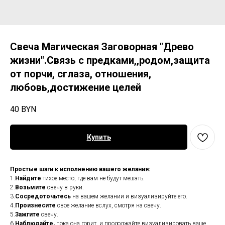
Свеча Магическая Заговорная "Древо
жизни".Связь с предками,,родом,защита
от порчи, сглаза, отношения,
любовь,достижение целей
40
BYN
Купить
Простые шаги к исполнению вашего желания:
1.
Найдите
тихое место, где вам не будут мешать.
2.
Возьмите
свечу в руки.
3.
Сосредоточьтесь
на вашем желании и визуализируйте его.
4.
Произнесите
свое желание вслух, смотря на свечу.
5.
Зажгите
свечу.
6.
Наблюдайте,
пока она горит, и продолжайте визуализировать ваше