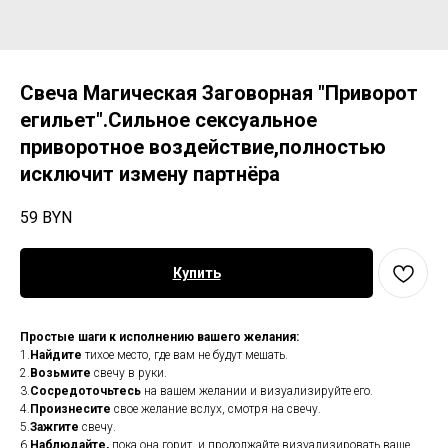
Свеча Магическая Заговорная "Приворот
егильет".Сильное сексуальное
приворотное воздействие,полностью
исключит измену партнёра
59
BYN
Купить
Простые шаги к исполнению вашего желания:
1.
Найдите
тихое место, где вам не будут мешать.
2.
Возьмите
свечу в руки.
3.
Сосредоточьтесь
на вашем желании и визуализируйте его.
4.
Произнесите
свое желание вслух, смотря на свечу.
5.
Зажгите
свечу.
6.
Наблюдайте,
пока она горит, и продолжайте визуализировать ваше