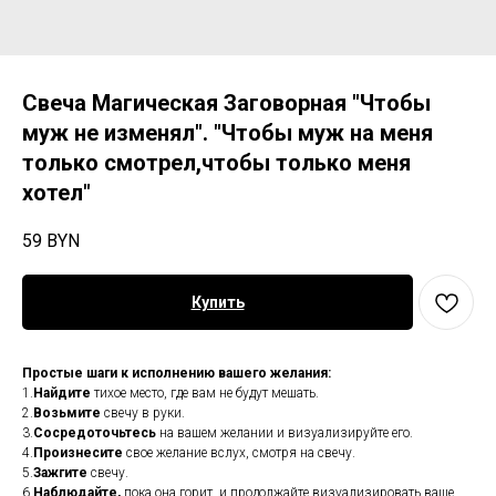
Свеча Магическая Заговорная "Чтобы
муж не изменял". "Чтобы муж на меня
только смотрел,чтобы только меня
хотел"
59
BYN
Купить
Простые шаги к исполнению вашего желания:
1.
Найдите
тихое место, где вам не будут мешать.
2.
Возьмите
свечу в руки.
3.
Сосредоточьтесь
на вашем желании и визуализируйте его.
4.
Произнесите
свое желание вслух, смотря на свечу.
5.
Зажгите
свечу.
6.
Наблюдайте,
пока она горит, и продолжайте визуализировать ваше