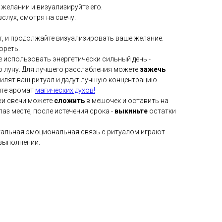
желании и визуализируйте его.
слух, смотря на свечу.
т, и продолжайте визуализировать ваше желание.
ореть.
е использовать энергетически сильный день -
ю луну. Для лучшего расслабления можете
зажечь
силят ваш ритуал и дадут лучшую концентрацию.
ите аромат
магических духов!
ки свечи можете
сложить
в мешочек и оставить на
лаз месте, после истечения срока -
выкиньте
остатки
уальная эмоциональная связь с ритуалом играют
выполнении.