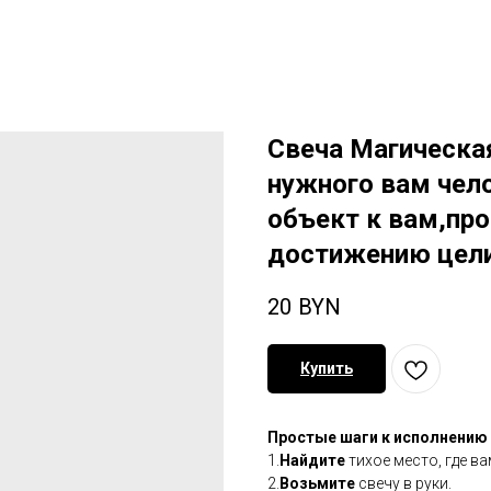
Свеча Магическа
нужного вам чело
объект к вам,про
достижению цел
20
BYN
Купить
Простые шаги к исполнению
1.
Найдите
тихое место, где ва
2.
Возьмите
свечу в руки.