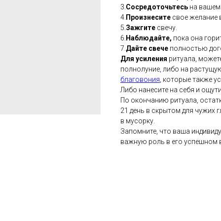
3.
Сосредоточьтесь
на вашем 
4.
Произнесите
свое желание в
5.
Зажгите
свечу.
6.
Наблюдайте,
пока она гори
7.
Дайте свече
полностью дог
Для усиления
ритуала, может
полнолуние, либо на растущу
благовония
, которые также у
Либо нанесите на себя и ощут
По окончанию ритуала, остат
21 день в скрытом для чужих г
в мусорку.
Запомните, что ваша индивид
важную роль в его успешном 