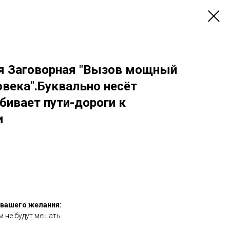
я Заговорная "Вызов мощный
века".Буквально несёт
бивает пути-дороги к
и
 вашего желания:
м не будут мешать.