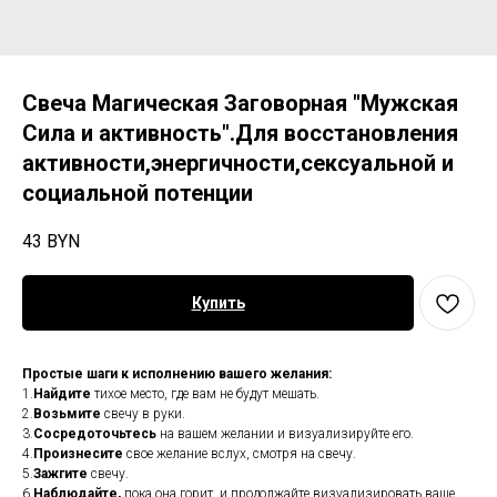
Свеча Магическая Заговорная "Мужская
Сила и активность".Для восстановления
активности,энергичности,сексуальной и
социальной потенции
43
BYN
Купить
Простые шаги к исполнению вашего желания:
1.
Найдите
тихое место, где вам не будут мешать.
2.
Возьмите
свечу в руки.
3.
Сосредоточьтесь
на вашем желании и визуализируйте его.
4.
Произнесите
свое желание вслух, смотря на свечу.
5.
Зажгите
свечу.
6.
Наблюдайте,
пока она горит, и продолжайте визуализировать ваше