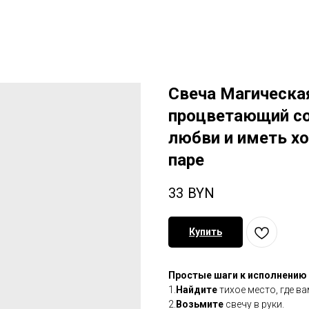
Свеча Магическа
процветающий со
любви и иметь х
паре
33
BYN
Купить
Простые шаги к исполнению
1.
Найдите
тихое место, где ва
2.
Возьмите
свечу в руки.