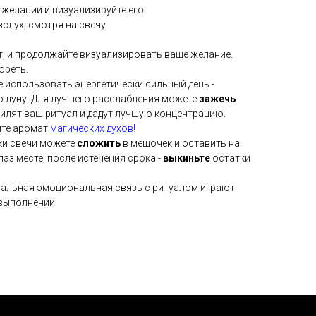
желании и визуализируйте его.
слух, смотря на свечу.
т, и продолжайте визуализировать ваше желание.
ореть.
е использовать энергетически сильный день -
ю луну. Для лучшего расслабления можете
зажечь
силят ваш ритуал и дадут лучшую концентрацию.
ите аромат
магических духов!
ки свечи можете
сложить
в мешочек и оставить на
лаз месте, после истечения срока -
выкиньте
остатки
уальная эмоциональная связь с ритуалом играют
выполнении.