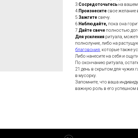
3.
Сосредоточьтесь
на вашем 
4.
Произнесите
свое желание в
5.
Зажгите
свечу.
6.
Наблюдайте,
пока она гори
7.
Дайте свече
полностью дог
Для усиления
ритуала, может
полнолуние, либо на растущу
благовония
, которые также у
Либо нанесите на себя и ощут
По окончанию ритуала, остат
21 день в скрытом для чужих г
в мусорку.
Запомните, что ваша индивид
важную роль в его успешном 