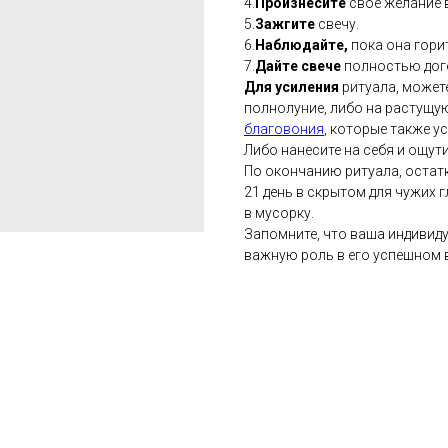
4.
Произнесите
свое желание в
5.
Зажгите
свечу.
6.
Наблюдайте,
пока она гори
7.
Дайте свече
полностью дог
Для усиления
ритуала, может
полнолуние, либо на растущу
благовония
, которые также у
Либо нанесите на себя и ощут
По окончанию ритуала, остат
21 день в скрытом для чужих г
в мусорку.
Запомните, что ваша индивид
важную роль в его успешном 