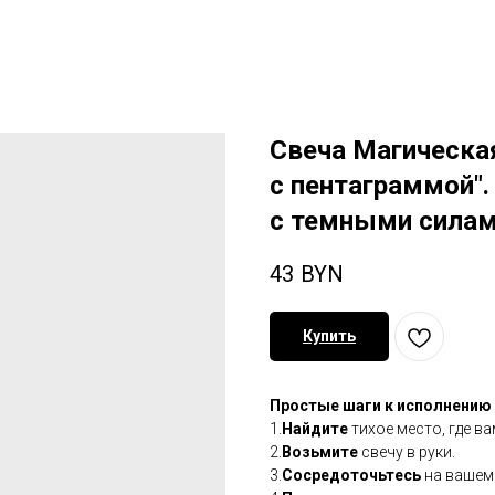
Свеча Магическа
с пентаграммой".
с темными силам
43
BYN
Купить
Простые шаги к исполнению
1.
Найдите
тихое место, где ва
2.
Возьмите
свечу в руки.
3.
Сосредоточьтесь
на вашем 