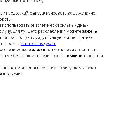
слух, смотря на свечу.
т, и продолжайте визуализировать ваше желание.
ореть.
е использовать энергетически сильный день -
ю луну. Для лучшего расслабления можете
зажечь
силят ваш ритуал и дадут лучшую концентрацию.
ите аромат
магических духов!
ки свечи можете
сложить
в мешочек и оставить на
лаз месте, после истечения срока -
выкиньте
остатки
уальная эмоциональная связь с ритуалом играют
выполнении.