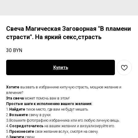
Свеча Магическая Заговорная "В пламени
страсти". На яркий секс,страсть
30
BYN
Купить
Хотите
вызвать в избраннике кипучую страсть, мощное желание и
влечение?
Эта свеча
может помочь вам в этом!
Простые шаги к исполнению вашего желания:
1.
Найдите
тихое место, где вам не будут мешать.
2.
Возьмите
свечу в руки.
3.Возьмите фотографию избранника или его любую личную вещь.
4.
Сосредоточьтесь
на вашем желании и визуализируйте его.
5.
Произнесите
свое желание вслух, смотря на свечу.
6.
Зажгите
свечу.