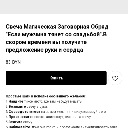
Свеча Магическая Заговорная Обряд
"Если мужчина тянет со свадьбой".В
скором времени вы получите
предложение руки и сердца
83
BYN
Купить
Простые шаги к исполнению вашего желания:
1.
Найдите
тихое место, где вам не будут мешать.
2.
Возьмите
свечу в руки.
3.
Сосредоточьтесь
на вашем желании и визуализируйте его.
4.
Произнесите
свое желание вслух, смотря на свечу.
5.
Зажгите
свечу.
6.
Наблюдайте,
пока она горит, и продолжайте визуализировать ваше