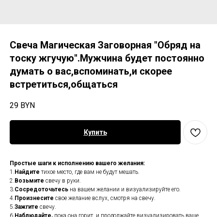
Свеча Магическая Заговорная "Обряд на
тоску жгучую".Мужчина будет постоянно
думать о вас,вспоминать,и скорее
встретиться,общаться
29
BYN
Купить
Простые шаги к исполнению вашего желания:
1.
Найдите
тихое место, где вам не будут мешать.
2.
Возьмите
свечу в руки.
3.
Сосредоточьтесь
на вашем желании и визуализируйте его.
4.
Произнесите
свое желание вслух, смотря на свечу.
5.
Зажгите
свечу.
6.
Наблюдайте,
пока она горит, и продолжайте визуализировать ваше