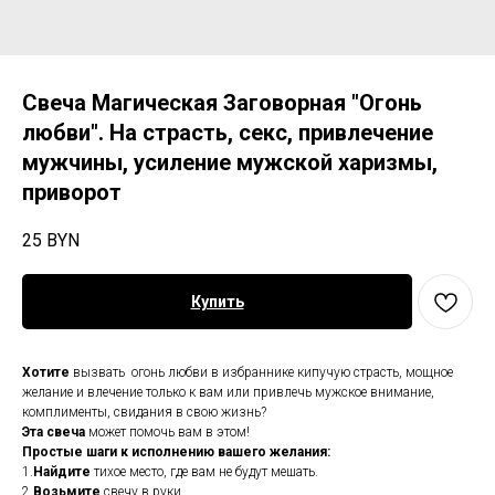
Свеча Магическая Заговорная "Огонь
любви". На страсть, секс, привлечение
мужчины, усиление мужской харизмы,
приворот
25
BYN
Купить
Хотите
вызвать огонь любви в избраннике кипучую страсть, мощное
желание и влечение только к вам или привлечь мужское внимание,
комплименты, свидания в свою жизнь?
Эта свеча
может помочь вам в этом!
Простые шаги к исполнению вашего желания:
1.
Найдите
тихое место, где вам не будут мешать.
2.
Возьмите
свечу в руки.