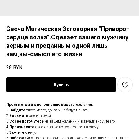
Свеча Магическая Заговорная "Приворот
сердце волка".Сделает вашего мужчину
верным и преданным одной лишь
вам,вы-смысл его жизни
28
BYN
Купить
Простые шаги к исполнению вашего желания:
1.
Найдите
тихое место, где вам не будут мешать.
2.
Возьмите
свечу в руки.
3.
Сосредоточьтесь
на вашем желании и визуализируйте его.
4.
Произнесите
свое желание вслух, смотря на свечу.
5.
Зажгите
свечу.
6.
Наблюдайте,
пока она горит, и продолжайте визуализировать ваше