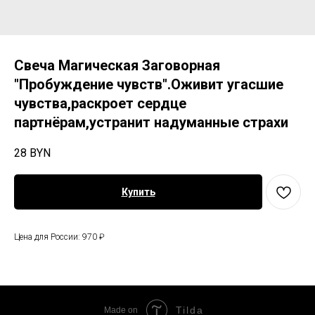
Свеча Магическая Заговорная
"Пробуждение чувств".Оживит угасшие
чувства,раскроет сердце
партнёрам,устранит надуманные страхи
28
BYN
Купить
Цена для России: 970 ₽
Tilda
Made on