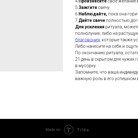
4.
Произнесите
свое желание в
5.
Зажгите
свечу.
6.
Наблюдайте,
пока она гори
7.
Дайте свече
полностью дог
Для усиления
ритуала, может
полнолуние, либо на растущу
благовония
, которые также у
Либо нанесите на себя и ощут
По окончанию ритуала, остат
21 день в скрытом для чужих г
в мусорку.
Запомните, что ваша индивид
важную роль в его успешном 
Tilda
Made on