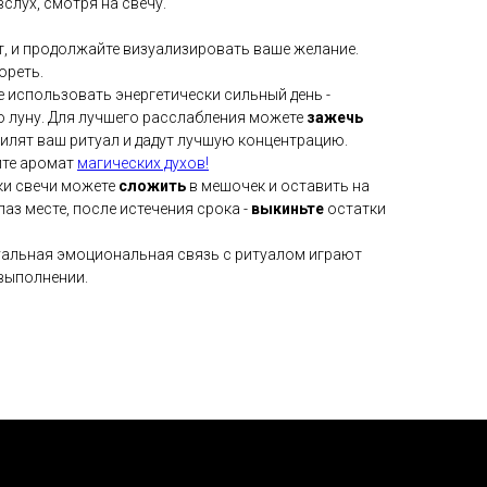
слух, смотря на свечу.
т, и продолжайте визуализировать ваше желание.
ореть.
е использовать энергетически сильный день -
ю луну. Для лучшего расслабления можете
зажечь
силят ваш ритуал и дадут лучшую концентрацию.
ите аромат
магических духов!
ки свечи можете
сложить
в мешочек и оставить на
лаз месте, после истечения срока -
выкиньте
остатки
уальная эмоциональная связь с ритуалом играют
выполнении.