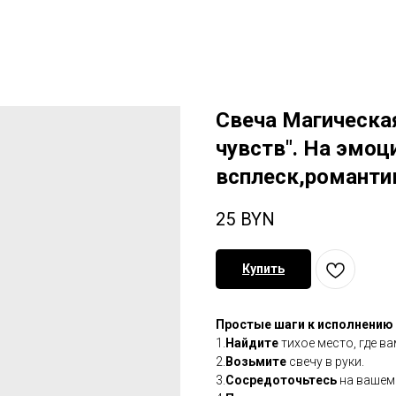
Свеча Магическа
чувств". На эмо
всплеск,романтик
25
BYN
Купить
Простые шаги к исполнению
1.
Найдите
тихое место, где ва
2.
Возьмите
свечу в руки.
3.
Сосредоточьтесь
на вашем 