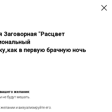
я Заговорная "Расцвет
циональный
у,как в первую брачную ночь
 вашего желания:
м не будут мешать.
желании и визуализируйте его.