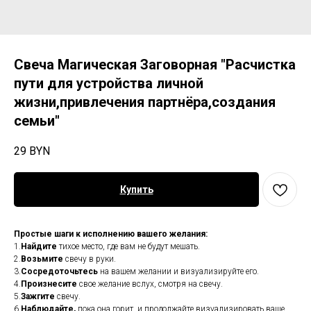
Свеча Магическая Заговорная "Расчистка
пути для устройства личной
жизни,привлечения партнёра,создания
семьи"
29
BYN
Купить
Простые шаги к исполнению вашего желания:
1.
Найдите
тихое место, где вам не будут мешать.
2.
Возьмите
свечу в руки.
3.
Сосредоточьтесь
на вашем желании и визуализируйте его.
4.
Произнесите
свое желание вслух, смотря на свечу.
5.
Зажгите
свечу.
6.
Наблюдайте,
пока она горит, и продолжайте визуализировать ваше