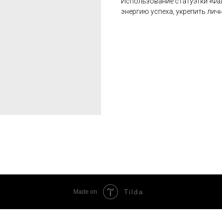
Использование статуэтки «Фа
энергию успеха, укрепить лич
Tilda
Made on