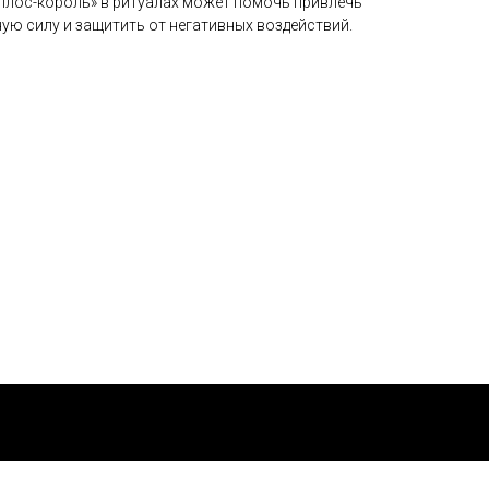
ллос-король» в ритуалах может помочь привлечь
ную силу и защитить от негативных воздействий.