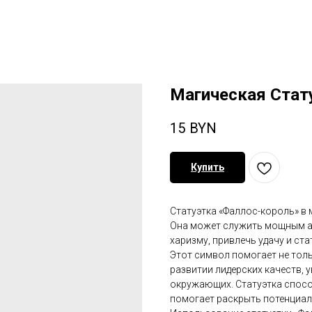
Магическая Стат
15
BYN
Купить
Статуэтка «Фаллос-король» в 
Она может служить мощным ам
харизму, привлечь удачу и ста
Этот символ помогает не толь
развитии лидерских качеств, 
окружающих. Статуэтка спосо
помогает раскрыть потенциал