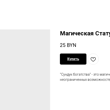
Магическая Стат
25
BYN
Купить
"Сундук богатства" - это маги
неограниченных возможносте