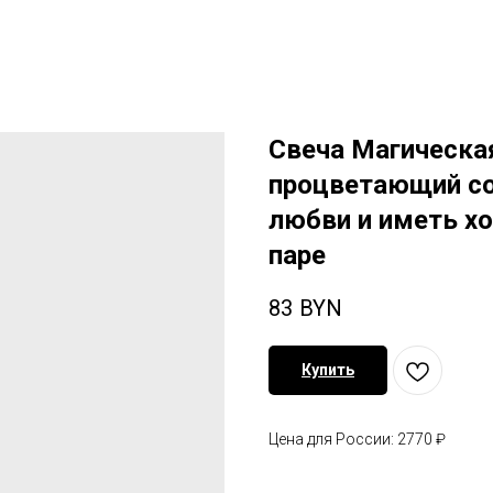
Свеча Магическа
процветающий со
любви и иметь х
паре
83
BYN
Купить
Цена для России: 2770 ₽