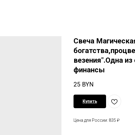
Свеча Магическа
богатства,процв
везения".Одна и
финансы
25
BYN
Купить
Цена для России: 835 ₽