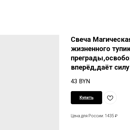
Свеча Магическа
жизненного тупи
преграды,освобо
вперёд,даёт сил
43
BYN
Купить
Цена для России: 1435 ₽