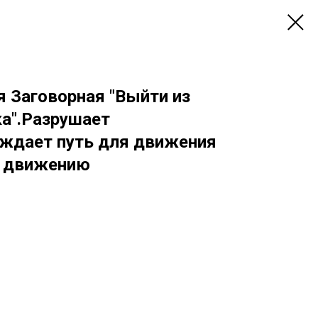
я Заговорная "Выйти из
ка".Разрушает
ждает путь для движения
у движению