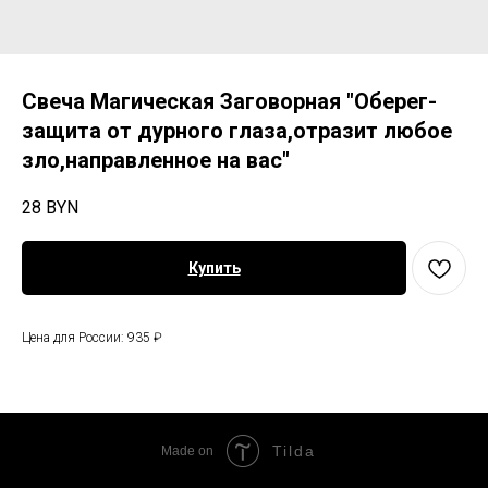
Свеча Магическая Заговорная "Оберег-
защита от дурного глаза,отразит любое
зло,направленное на вас"
28
BYN
Купить
Цена для России: 935 ₽
Tilda
Made on