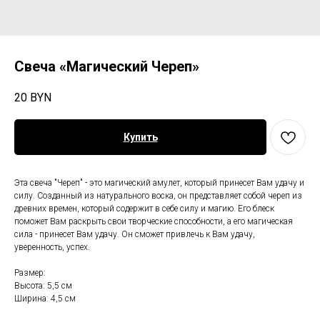
Свеча «Магический Череп»
20
BYN
Купить
Эта свеча "Череп" - это магический амулет, который принесет Вам удачу и
силу. Созданный из натурального воска, он представляет собой череп из
древних времен, который содержит в себе силу и магию. Его блеск
поможет Вам раскрыть свои творческие способности, а его магическая
сила - принесет Вам удачу. Он сможет привлечь к Вам удачу,
уверенность, успех.
Размер:
Высота: 5,5 см
Ширина: 4,5 см