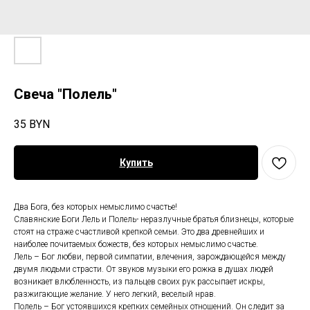
Свеча "Полель"
35
BYN
Купить
Два Бога, без которых немыслимо счастье!
Славянские Боги Лель и Полель- неразлучные братья близнецы, которые
стоят на страже счастливой крепкой семьи. Это два древнейших и
наиболее почитаемых божеств, без которых немыслимо счастье.
Лель – Бог любви, первой симпатии, влечения, зарождающейся между
двумя людьми страсти. От звуков музыки его рожка в душах людей
возникает влюбленность, из пальцев своих рук рассыпает искры,
разжигающие желание. У него легкий, веселый нрав.
Полель – Бог устоявшихся крепких семейных отношений. Он следит за