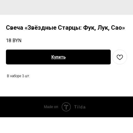
Свеча «Звёздные Старцы: Фук, Лук, Сао»
18
BYN
Купить
В наборе 3 шт.
Tilda
Made on